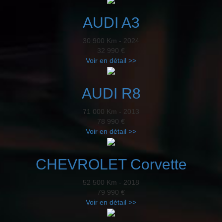
AUDI A3
30 900 Km - 2024
32 990 €
Voir en détail >>
AUDI R8
71 000 Km - 2013
78 990 €
Voir en détail >>
CHEVROLET Corvette
52 500 Km - 2018
79 990 €
Voir en détail >>