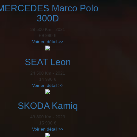
MERCEDES Marco Polo
300D
39 500 Km - 2021
69 990 €
Voir en détail >>
SEAT Leon
24 500 Km - 2021
14 990 €
Voir en détail >>
SKODA Kamiq
49 800 Km - 2023
15 990 €
Voir en détail >>