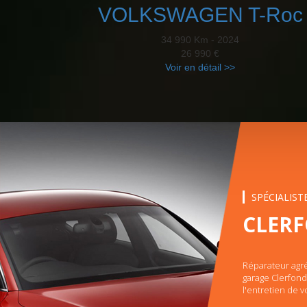
VOLKSWAGEN T-Roc
34 990 Km - 2024
26 990 €
Voir en détail >>
SPÉCIALIS
CLER
Réparateur agré
garage Clerfond 
l'entretien de v