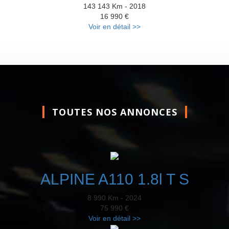
143 143 Km - 2018
16 990 €
Voir en détail >>
TOUTES NOS ANNONCES
ALPINE A110 1.8l T S
8 990 Km - 2024
75 990 €
Voir en détail >>