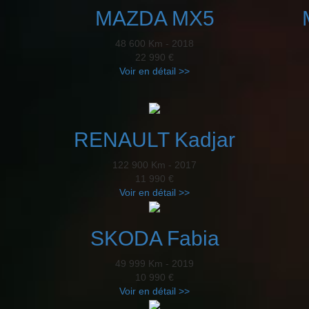
MAZDA MX5
48 600 Km - 2018
22 990 €
Voir en détail >>
RENAULT Kadjar
122 900 Km - 2017
11 990 €
Voir en détail >>
SKODA Fabia
49 999 Km - 2019
10 990 €
Voir en détail >>