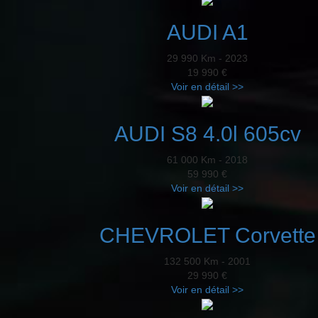
AUDI A1
29 990 Km - 2023
19 990 €
Voir en détail >>
AUDI S8 4.0l 605cv
61 000 Km - 2018
59 990 €
Voir en détail >>
CHEVROLET Corvette
132 500 Km - 2001
29 990 €
Voir en détail >>