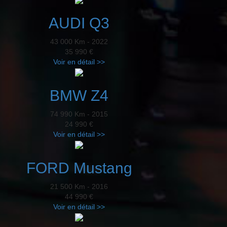
AUDI Q3
43 000 Km - 2022
35 990 €
Voir en détail >>
BMW Z4
74 990 Km - 2015
24 990 €
Voir en détail >>
FORD Mustang
21 500 Km - 2016
44 990 €
Voir en détail >>