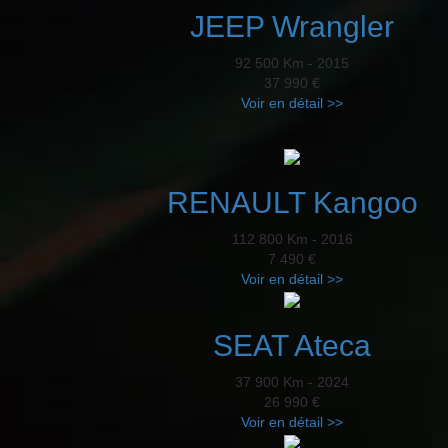
JEEP Wrangler
92 500 Km - 2015
37 990 €
Voir en détail >>
RENAULT Kangoo
112 800 Km - 2016
7 490 €
Voir en détail >>
SEAT Ateca
37 900 Km - 2024
26 990 €
Voir en détail >>