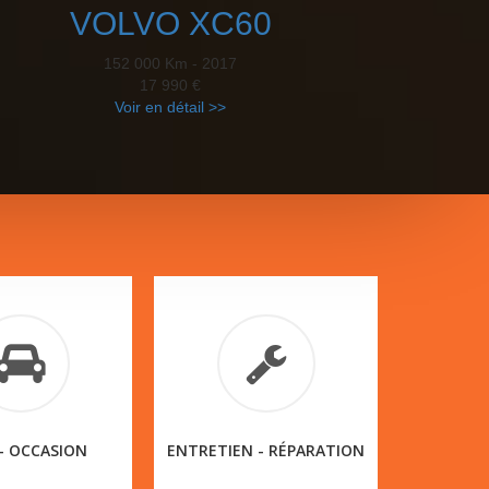
VOLVO XC60
152 000 Km - 2017
17 990 €
Voir en détail >>
- OCCASION
ENTRETIEN - RÉPARATION