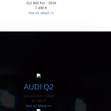
112 800 Km - 2016
7 490 €
Voir en détail >>
AUDI Q2
143 143 Km - 2018
16 990 €
Voir en détail >>