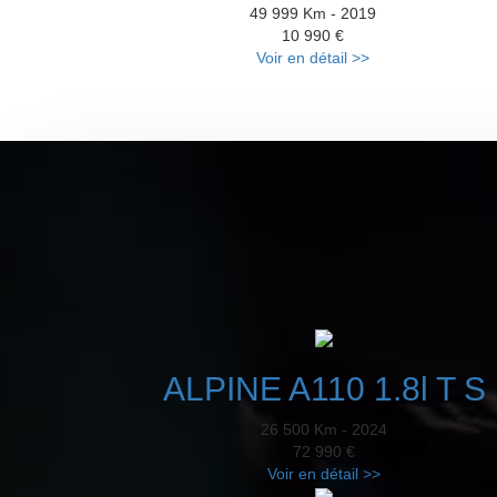
49 999 Km - 2019
10 990 €
Voir en détail >>
ALPINE A110 1.8l T S
26 500 Km - 2024
72 990 €
Voir en détail >>